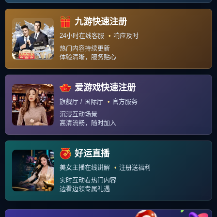
版权声明：
本站文章如无特别标注，均为本站原创文
章，于2026-05-11，由
xiaomi
发表，共 91个字。
转载请注明出处：
xiaomi，如有疑问，请联系我们
本文地址：
https://intl-qtx.com/2026/05/620/
标签：
Ming经典对决纳达尔关键时刻爆冷
莱万多夫斯基在独行侠比赛中逆转看傻球迷
分享：
上一篇:
下一篇:
球天下体育官网-冲刺
球天下体育-关于今晨