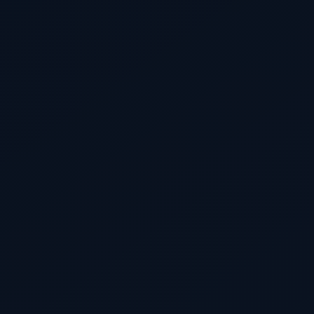
送
带
级