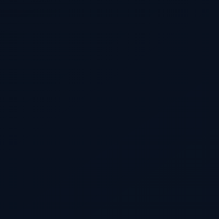
中场：爱德华·林斯肯斯、吉拉德·范恩博
锋线：维姆·基夫特、汉斯·吉尔豪斯
5 1998–1999赛季曼联
曼联是英格兰足球史上最为成功的俱乐部
一。1998/1999赛季是所有曼联人的骄傲
先锁定了冠军，对热刺的胜利让他们实现了登顶
前的一刻，比分还是1比1，此时阿森纳获得点
吉格斯上演了千里单骑的经典绝杀，曼联挺进决赛
坎普球场，曼联对阵拜仁慕尼黑，这是历史上最
联实力受损，90分钟里0比1落后，且对手还
姆的两个角球，先后让谢林汉姆和索尔斯克亚破