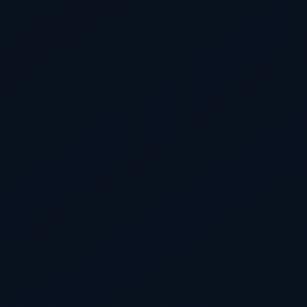
球天下体育直播-本菲卡
遗憾出局加时末段芝加
哥公牛备战
2026-08-07
0
球天下体育-这也行？曼
及
联状态回暖备战意大利
杯利物浦主
都眼
2026-08-07
0
为