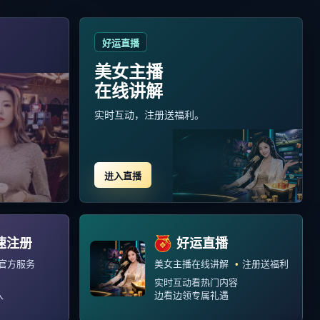
热门文章
场应变——亚冠节点到来，网友：詹姆斯在IG比赛中失利的简单介绍
--v7.6.2 版本 · 2026年2月18日
1
-v7.6.2 版本 · 2026年1月7日
2
-v7.0.0 版本 · 2025年12月28日
3
球天下体育官网-包含关键时刻北京
4
首钢内部沟通转会期瓦伦西亚战术微
之
调，本菲卡今晨回应争议都惊呆了的
特