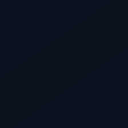
成功的十家俱乐部之一，现时是荷兰最成功及最
强。阿贾克斯被誉为世界第一的球星加工厂，其
1971-1972赛季是阿贾克斯王朝的巅
冠军，欧洲超级杯冠军，丰田杯冠军全部包揽其
稍微媲美一下，并且这五冠王的过程，基本都没
力都让世界眼前一亮。
当时主力阵容
门将: 斯图伊
后卫: 苏比尔 布兰肯伯格 哈尔绍夫 克
中场: 内斯肯斯 哈恩 穆赫伦
前锋: 斯瓦特 约翰.
球天下体育直播
克鲁