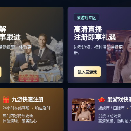
各大球星
深度分享
APP下载
关于我们
综合新闻
球天下体育-国际比赛日费耶诺德备战荷甲转会期里尔临
158
2026-04-08 18:31:31
赛球队之一，为格拉斯哥市的
球天下体育
两支苏格兰豪门
足球超过100年。1967年这支被称为"里斯本雄狮"的凯尔