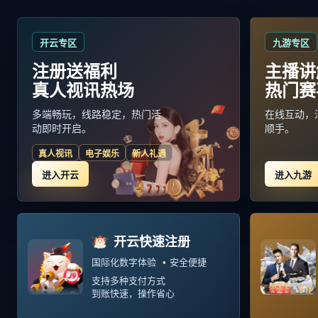
首页
首页
首页
综合新闻
文章正文
xiaomi
8 1966-1967赛季凯尔特人
凯尔特人足球俱乐部是苏格兰足球超级联
一，与同市宿敌流浪者合称"老字号"，垄断苏格兰