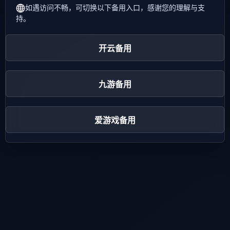
分享：
上一篇:
下一篇:
已是最后一篇了
-v6.4.1 版本 · 2025年
11月20日
相关文章