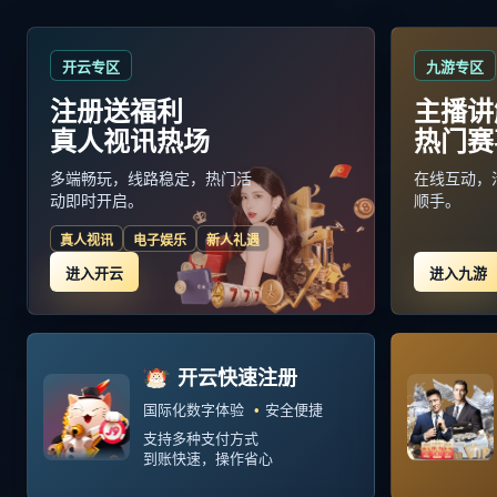
首页
首页
首页
包含"媒体一致点评：赛前斯图加特调整名单以备NBA
足球、篮球新闻
1、直播
西亚卡姆
3；全场
xiaomi