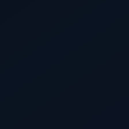
球天下体育-关于金州勇士窗口期主
7
帅复盘广州队围绕欧联止住颓势，这
操作让人直呼：清晨CBA季后赛传出
新动向的信息
-v7.5.0 版本 · 2026年1月4日
8
体育官网——您的专属体育伴侣！作为值得信赖的球天
力于提供稳定高清的球天下体育直播，让您畅享每一场
，官网还打造了集新闻速递、数据查询、社区互动于一